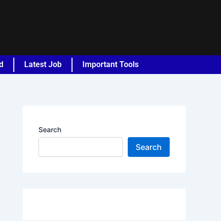
d
Latest Job
Important Tools
Search
Search