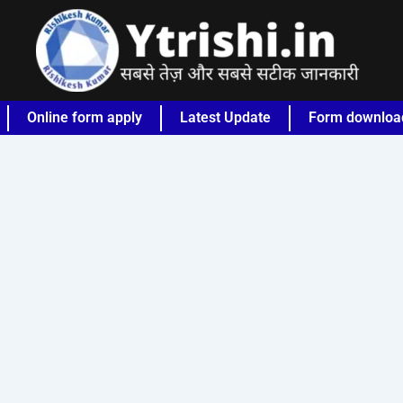
Online form apply
Latest Update
Form downloa