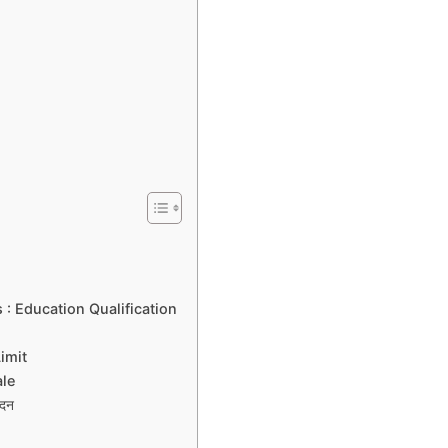
: Education Qualification
imit
ale
ेदन