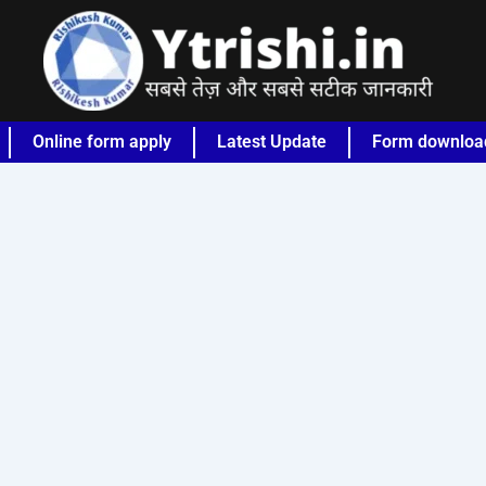
Online form apply
Latest Update
Form downloa