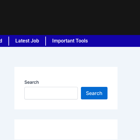
d
Latest Job
Important Tools
Search
Search