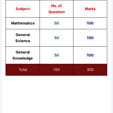
No. of
Subject
Marks
Question
Mathematics
50
100
General
50
100
Science
General
50
100
Knowledge
Total
150
300