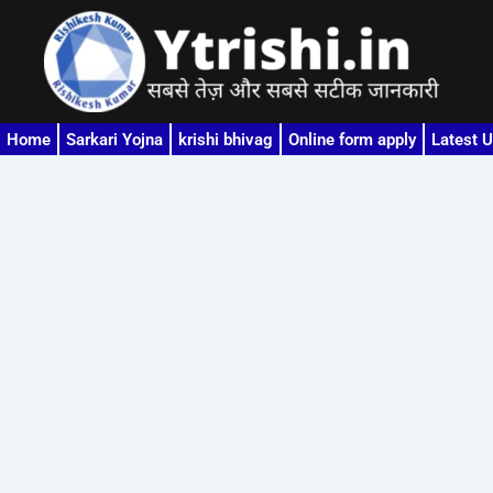
Skip
to
content
Home
Sarkari Yojna
krishi bhivag
Online form apply
Latest 