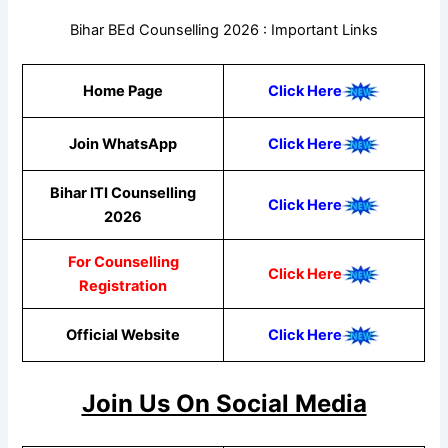
Bihar BEd Counselling 2026 : Important Links
Home Page
Click Here
Join WhatsApp
Click Here
Bihar ITI Counselling
Click Here
2026
For Counselling
Click Here
Registration
Official Website
Click H
ere
Join Us On Social Media