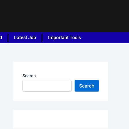
d
Latest Job
Important Tools
Search
Search