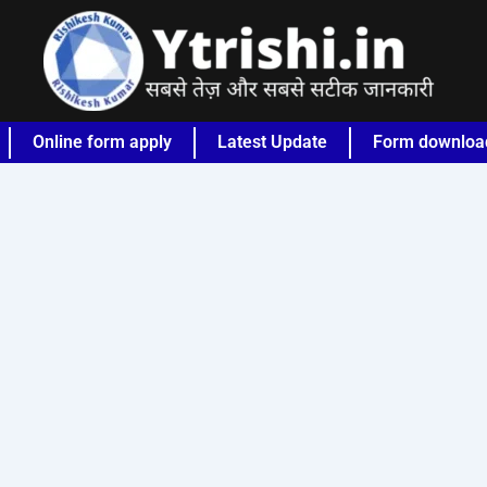
Online form apply
Latest Update
Form downloa