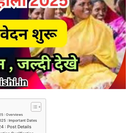
25 : Overviews
25 : Important Dates
 : Post Details