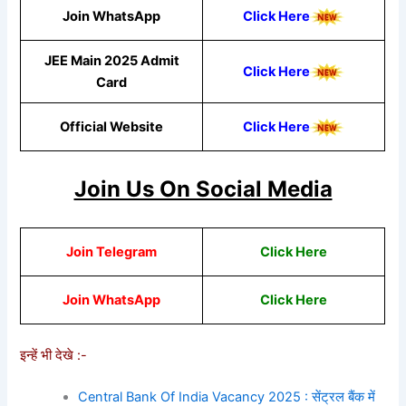
Join WhatsApp
Cli
ck
He
re
JEE Main 2025 Admit
Click Here
Card
Official Website
Click Here
Join Us On Social Media
Join Telegram
Click Here
Join WhatsApp
Cli
ck
He
re
इन्हें भी देखे :-
Central Bank Of India Vacancy 2025 : सेंट्रल बैंक में