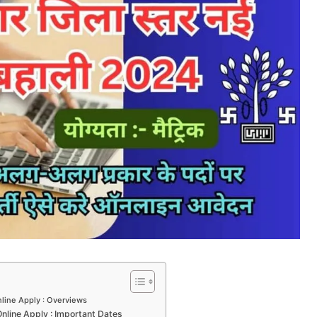
line Apply : Overviews
line Apply : Important Dates