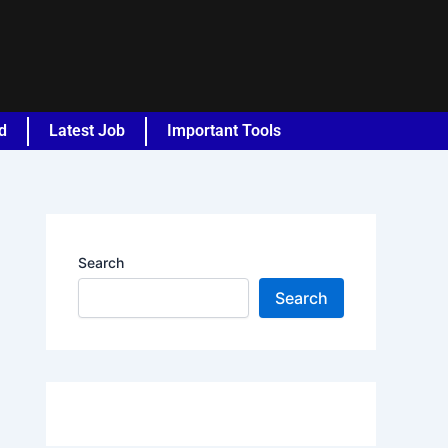
d
Latest Job
Important Tools
Search
Search