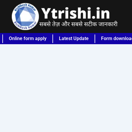
Online form apply
Latest Update
Form downloa