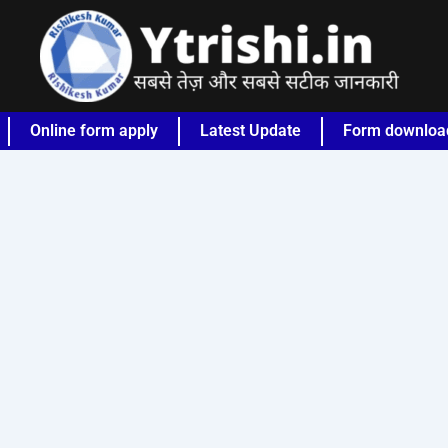
Online form apply
Latest Update
Form downloa