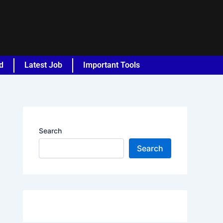
d
Latest Job
Important Tools
Search
Search