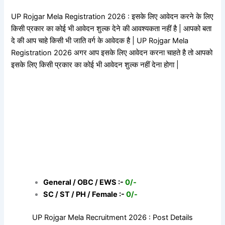
UP Rojgar Mela Registration 2026 : इसके लिए आवेदन करने के लिए
किसी प्रकार का कोई भी आवेदन शुल्क देने की आवश्यकता नहीं है | आपको बता
दे की आप चाहे किसी भी जाति वर्ग के आवेदक है | UP Rojgar Mela
Registration 2026 अगर आप इसके लिए आवेदन करना चाहते है तो आपको
इसके लिए किसी प्रकार का कोई भी आवेदन शुल्क नहीं देना होगा |
General / OBC / EWS :-
0/-
SC / ST / PH / Female :-
0/-
UP Rojgar Mela Recruitment 2026 : Post Details