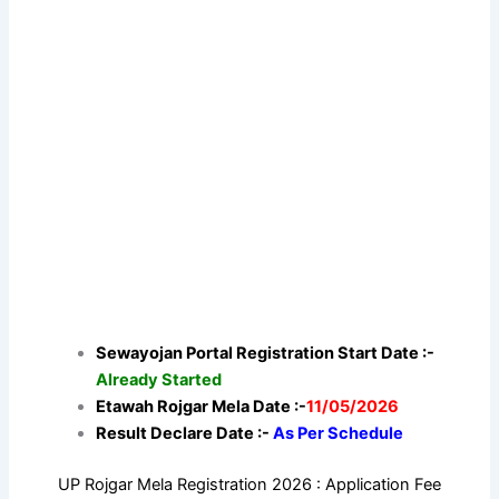
Sewayojan Portal Registration Start Date :-
Already Started
Etawah Rojgar Mela Date :-
11/05/2026
Result Declare Date :-
As Per Schedule
UP Rojgar Mela Registration 2026 : Application Fee