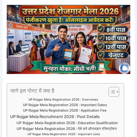
जाने इस पोस्ट में क्या है
UP Rojgar Mela Registration 2026 : Overviews
UP Rojgar Mela Registration 2026 : Important Dates
UP Rojgar Mela Registration 2026 : Application Fee
UP Rojgar Mela Recruitment 2026 : Post Details
UP Rojgar Mela Registration 2026 : Education Qualification
UP Rojgar Mela Registration 2026 : ऐसे करे ऑनलाइन रजिस्ट्रेशन
UP Rojgar Mela Registration 2026 : Important Links