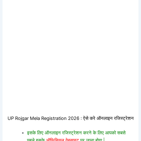
UP Rojgar Mela Registration 2026 : ऐसे करे ऑनलाइन रजिस्ट्रेशन
इसके लिए ऑनलाइन रजिस्ट्रेशन करने के लिए आपको सबसे
पहले इसके
ऑफिसियल वेबसाइट
पर जाना होगा |