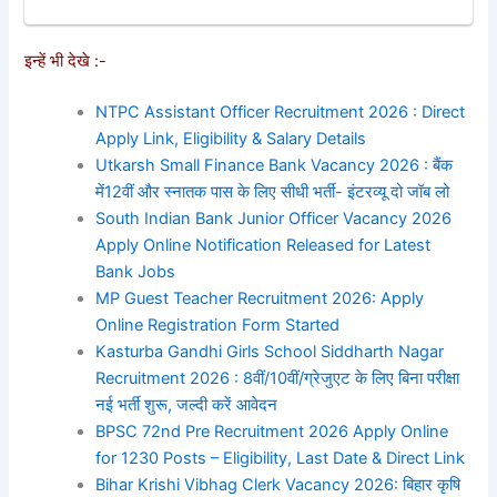
इन्हें भी देखे :-
NTPC Assistant Officer Recruitment 2026 : Direct
Apply Link, Eligibility & Salary Details
Utkarsh Small Finance Bank Vacancy 2026 : बैंक
में12वीं और स्नातक पास के लिए सीधी भर्ती- इंटरव्यू दो जॉब लो
South Indian Bank Junior Officer Vacancy 2026
Apply Online Notification Released for Latest
Bank Jobs
MP Guest Teacher Recruitment 2026: Apply
Online Registration Form Started
Kasturba Gandhi Girls School Siddharth Nagar
Recruitment 2026 : 8वीं/10वीं/ग्रेजुएट के लिए बिना परीक्षा
नई भर्ती शुरू, जल्दी करें आवेदन
BPSC 72nd Pre Recruitment 2026 Apply Online
for 1230 Posts – Eligibility, Last Date & Direct Link
Bihar Krishi Vibhag Clerk Vacancy 2026: बिहार कृषि