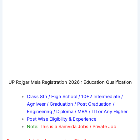
UP Rojgar Mela Registration 2026 : Education Qualification
Class 8th / High School / 10+2 Intermediate /
Agniveer / Graduation / Post Graduation /
Engineering / Diploma / MBA / ITI or Any Higher
Post Wise Eligibility & Experience
Note:
This is a Samvida Jobs / Private Job