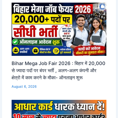
Bihar Mega Job Fair 2026 : बिहार में 20,000
से ज्यादा पदों पर बंपर भर्ती , अलग-अलग कंपनी और
क्षेत्रो में काम करने के मौका- ऑनलाइन शुरू
August 6, 2026