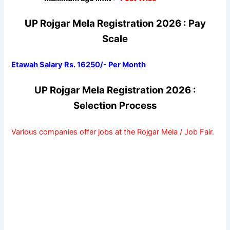
UP Rojgar Mela Registration 2026 : Pay
Scale
Etawah Salary Rs. 16250/- Per Month
UP Rojgar Mela Registration 2026 :
Selection Process
Various companies offer jobs at the Rojgar Mela / Job Fair.