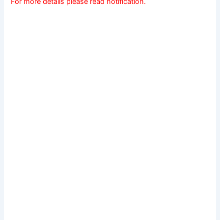
For more details please read notification.