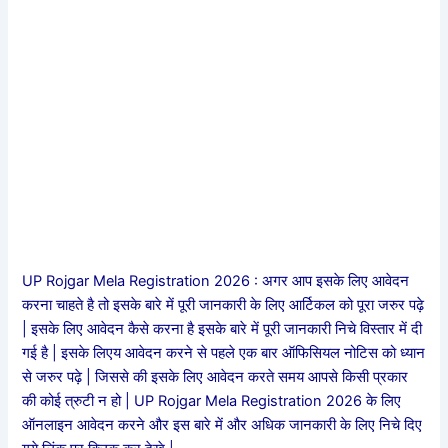
UP Rojgar Mela Registration 2026 : अगर आप इसके लिए आवेदन
करना चाहते है तो इसके बारे में पूरी जानकारी के लिए आर्टिकल को पूरा जरुर पढ़े
| इसके लिए आवेदन कैसे करना है इसके बारे में पूरी जानकारी निचे विस्तार में दी
गई है | इसके लिएय आवेदन करने से पहले एक बार ऑफिसियल नोटिस को ध्यान
से जरुर पढ़े | जिससे की इसके लिए आवेदन करते समय आपसे किसी प्रकार
की कोई त्रुटी न हो | UP Rojgar Mela Registration 2026 के लिए
ऑनलाइन आवेदन करने और इस बारे में और अधिक जानकारी के लिए निचे दिए