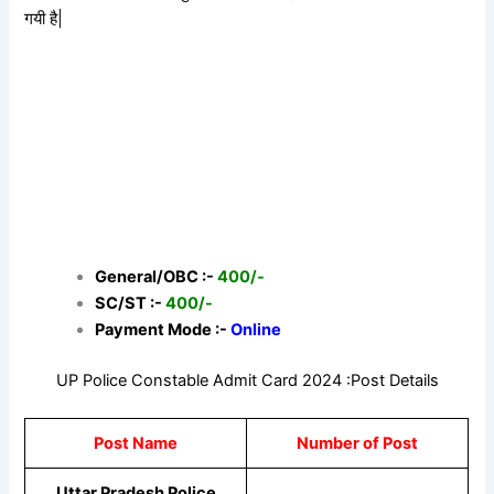
गयी है|
General/OBC :-
400/-
SC/ST :-
400/-
Payment Mode :-
Online
UP Police Constable Admit Card 2024 :Post Details
Post Name
Number of Post
Uttar Pradesh Police