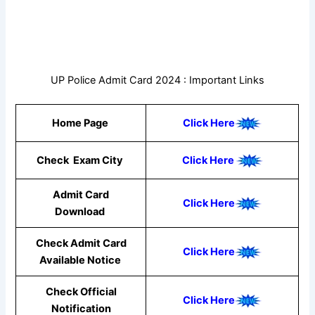
UP Police Admit Card 2024 : Important Links
Home Page
Click Here
Check Exam City
Click Here
Admit Card
Click Here
Download
Check Admit Card
Click Here
Available Notice
Check Official
Click Here
Notification