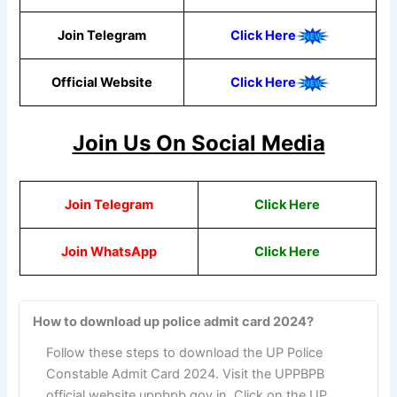
Join Telegram
Click Here
Official Website
Click Here
Join Us On Social Media
Join Telegram
Click Here
Join WhatsApp
Click Here
How to download up police admit card 2024?
Follow these steps to download the UP Police
Constable Admit Card 2024. Visit the UPPBPB
official website uppbpb.gov.in. Click on the UP