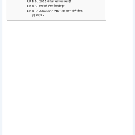
UP B.Ed 2026 के लिए योग्यता क्या है?
UP B.Ed फॉर्म की फीस कितनी है?
UP B.Ed Admission 2026 का चयन कैसे होगा?
इन्हें भी देखे :-