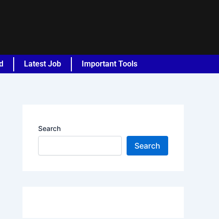
d
Latest Job
Important Tools
Search
Search