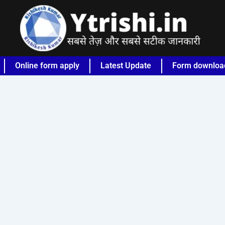
Online form apply
Latest Update
Form downloa