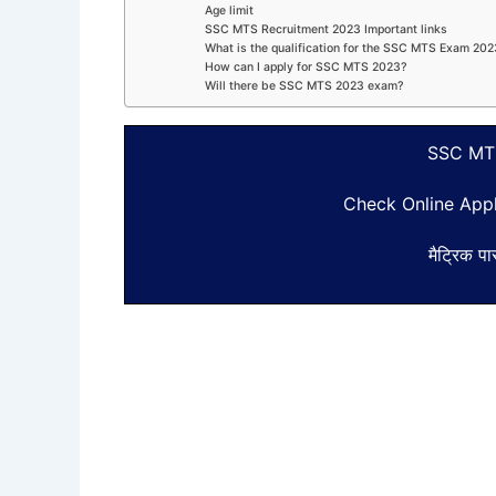
Age limit
SSC MTS Recruitment 2023 Important links
What is the qualification for the SSC MTS Exam 20
How can I apply for SSC MTS 2023?
Will there be SSC MTS 2023 exam?
SSC MTS
Check Online Apply
मैट्रिक प