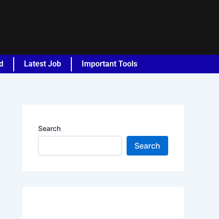
d
Latest Job
Important Tools
Search
Search