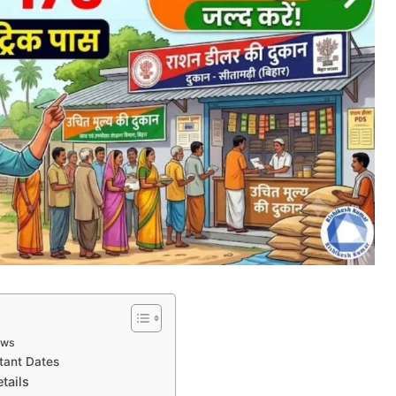
ews
tant Dates
tails