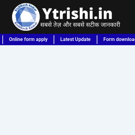
Online form apply
Latest Update
Form downloa