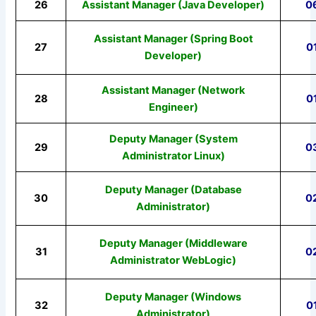
26
Assistant Manager (Java Developer)
0
Assistant Manager (Spring Boot
27
0
Developer)
Assistant Manager (Network
28
0
Engineer)
Deputy Manager (System
29
0
Administrator Linux)
Deputy Manager (Database
30
0
Administrator)
Deputy Manager (Middleware
31
0
Administrator WebLogic)
Deputy Manager (Windows
32
0
Administrator)