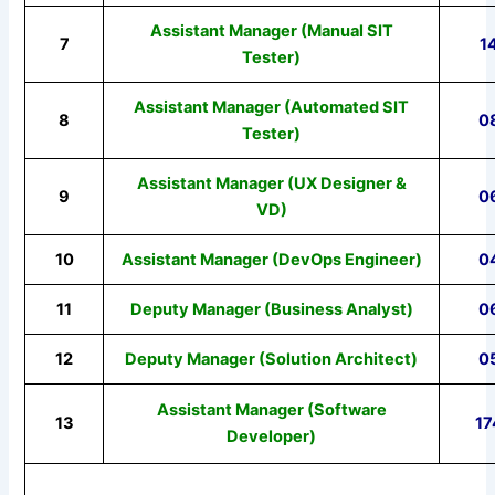
Assistant Manager (Manual SIT
7
1
Tester)
Assistant Manager (Automated SIT
8
0
Tester)
Assistant Manager (UX Designer &
9
0
VD)
10
Assistant Manager (DevOps Engineer)
0
11
Deputy Manager (Business Analyst)
0
12
Deputy Manager (Solution Architect)
0
Assistant Manager (Software
13
17
Developer)