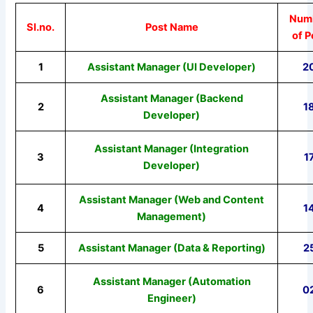
Num
Sl.no.
Post Name
of P
1
Assistant Manager (UI Developer)
2
Assistant Manager (Backend
2
1
Developer)
Assistant Manager (Integration
3
1
Developer)
Assistant Manager (Web and Content
4
1
Management)
5
Assistant Manager (Data & Reporting)
2
Assistant Manager (Automation
6
0
Engineer)