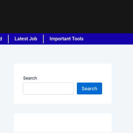
d
Latest Job
Important Tools
Search
Search