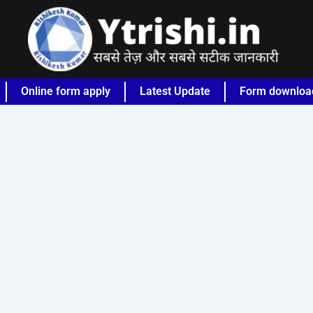
Online form apply
Latest Update
Form downloa