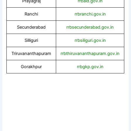
Prayagraj
rrbald.gov.in
Ranchi
rrbranchi.gov.in
Secunderabad
rrbsecunderabad.gov.in
Silliguri
rrbsiliguri.gov.in
Triruvananthapuram
rrbthiruvananthapuram.gov.in
Gorakhpur
rrbgkp.gov.in