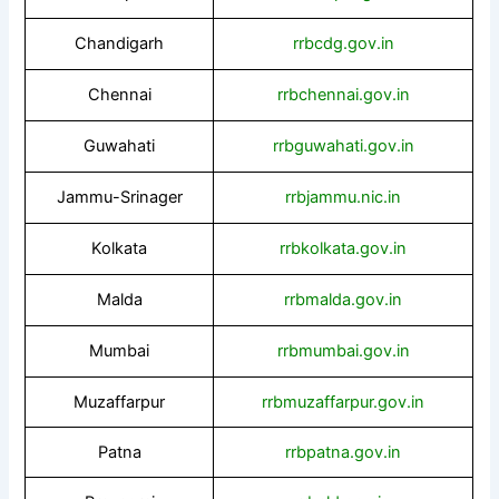
Chandigarh
rrbcdg.gov.in
Chennai
rrbchennai.gov.in
Guwahati
rrbguwahati.gov.in
Jammu-Srinager
rrbjammu.nic.in
Kolkata
rrbkolkata.gov.in
Malda
rrbmalda.gov.in
Mumbai
rrbmumbai.gov.in
Muzaffarpur
rrbmuzaffarpur.gov.in
Patna
rrbpatna.gov.in