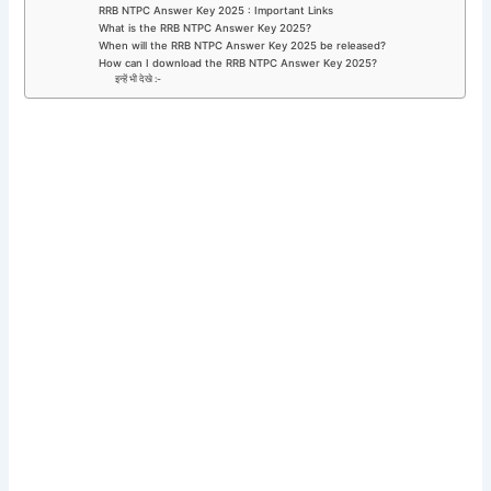
RRB NTPC Answer Key 2025 : Important Links
What is the RRB NTPC Answer Key 2025?
When will the RRB NTPC Answer Key 2025 be released?
How can I download the RRB NTPC Answer Key 2025?
इन्हें भी देखे :-