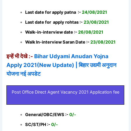
Last date for apply patna :-
24/08/2021
Last date for apply rohtas :-
23/08/2021
Walk-in-interview date :-
26/08/2021
Walk In-interview Saran Date :-
23/08/2021
इन्हें भी देखे :-
Bihar Udyami Anudan Yojna
Apply 2021(New Update) | बिहार उद्यमी अनुदान
योजना नई अपडेट
Post Office Direct Agent Vacancy 2021 Application fee
General/OBC/EWS :-
0/-
SC/ST/PH :-
0/-