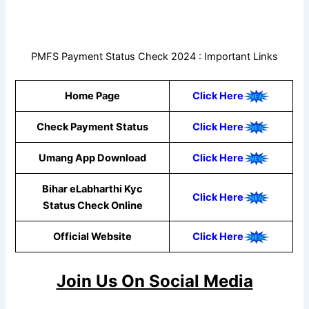
PMFS Payment Status Check 2024 : Important Links
Home Page
Click Here
Check Payment Status
Click Here
Umang App Download
Click Here
Bihar eLabharthi Kyc
Click Here
Status Check Online
Official Website
Click Here
Join Us On Social Media