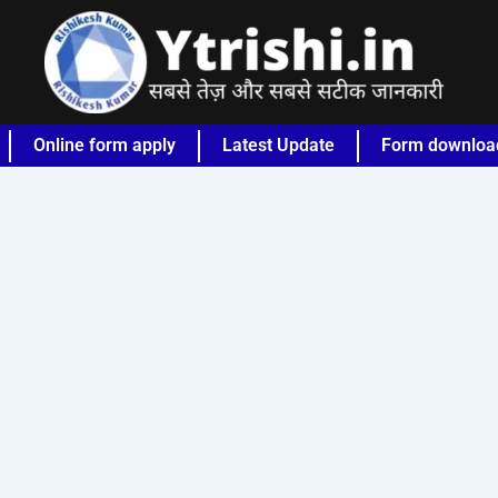
Online form apply
Latest Update
Form downloa