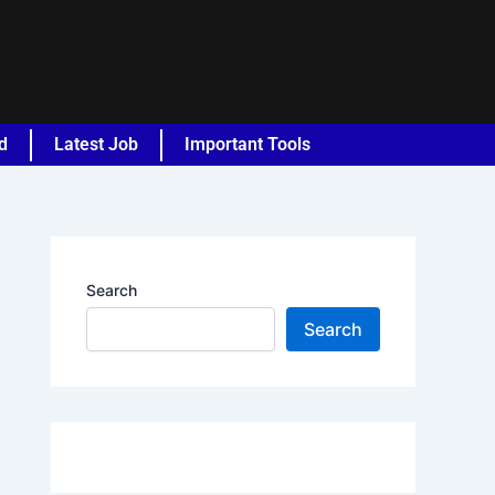
d
Latest Job
Important Tools
Search
Search