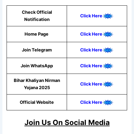
Check Official
Click Here
Notification
Home Page
Click Here
Join Telegram
Click Here
Join WhatsApp
Click Here
Bihar Khaliyan Nirman
Click Here
Yojana 2025
Official Website
Click Here
Join Us On Social Media