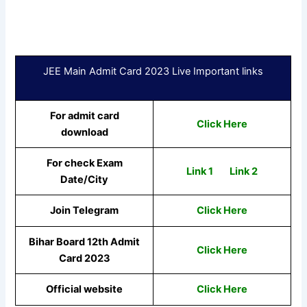
JEE Main Admit Card 2023 Live Important links
For admit card
Click Here
download
For check Exam
Link 1
Link 2
Date/City
Join Telegram
Click Here
Bihar Board 12th Admit
Click Here
Card 2023
Official website
Click Here