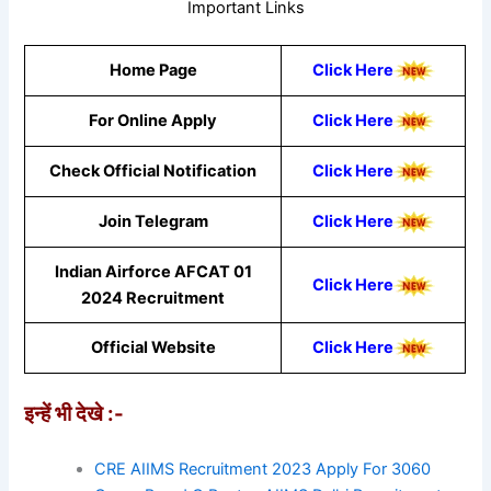
Important Links
Home Page
Click Here
For Online Apply
Click Here
Check Official Notification
Click Here
Join Telegram
Click Here
Indian Airforce AFCAT 01
Click Here
2024 Recruitment
Official Website
Click Here
इन्हें भी देखे :-
CRE AIIMS Recruitment 2023 Apply For 3060