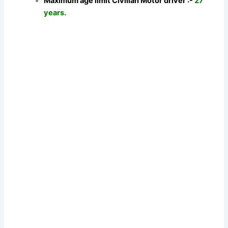
Maximum age limit Civilian Motor driver :-
27
years.