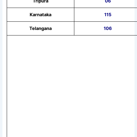
Tripura
06
Karnataka
115
Telangana
106