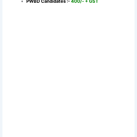
PWBD Candidates :-
400/- + GST