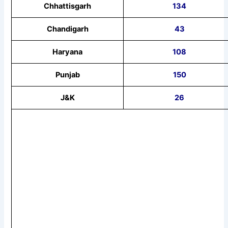
Chhattisgarh
134
Chandigarh
43
Haryana
108
Punjab
150
J&K
26