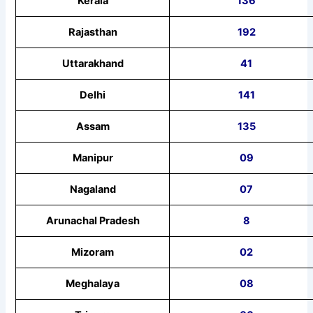
Kerala
136
Rajasthan
192
Uttarakhand
41
Delhi
141
Assam
135
Manipur
09
Nagaland
07
Arunachal Pradesh
8
Mizoram
02
Meghalaya
08