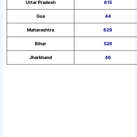
Uttar Pradesh
615
Goa
44
Maharashtra
629
Bihar
526
Jharkhand
46