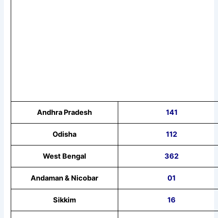
Andhra Pradesh
141
Odisha
112
West Bengal
362
Andaman & Nicobar
01
Sikkim
16