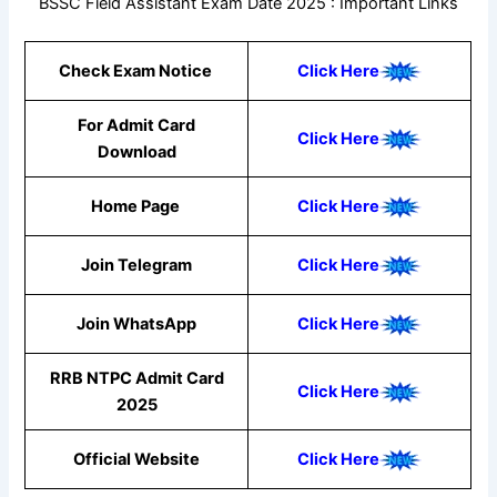
BSSC Field Assistant Exam Date 2025 : Important Links
Check Exam Notice
Click Here
For Admit Card
Click Here
Download
Home Page
Click Here
Join Telegram
Click Here
Join WhatsApp
Click
Here
RRB NTPC Admit Card
Click Here
2025
Official Website
Click Here