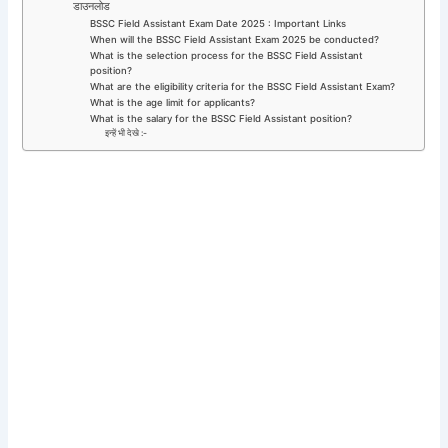
डाउनलोड
BSSC Field Assistant Exam Date 2025 : Important Links
When will the BSSC Field Assistant Exam 2025 be conducted?
What is the selection process for the BSSC Field Assistant
position?
What are the eligibility criteria for the BSSC Field Assistant Exam?
What is the age limit for applicants?
What is the salary for the BSSC Field Assistant position?
इन्हें भी देखे :-