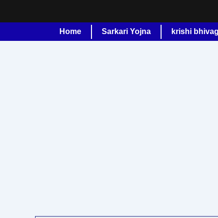
Skip
to
content
Home
Sarkari Yojna
krishi bhiva