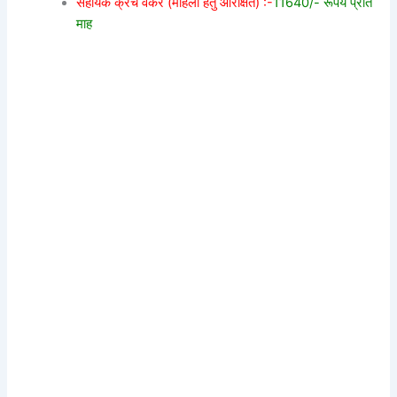
सहायक क्रेच वर्कर (महिला हेतु आरक्षित) :-
11640/- रूपये प्रति
माह