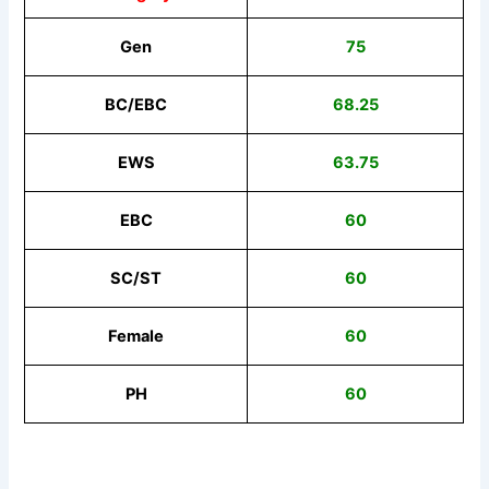
Gen
75
BC/EBC
68.25
EWS
63.75
EBC
60
SC/ST
60
Female
60
PH
60