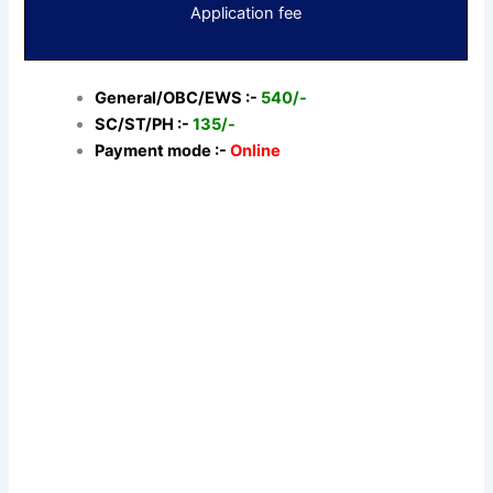
Application fee
General/OBC/EWS :-
540/-
SC/ST/PH :-
135/-
Payment mode :-
Online