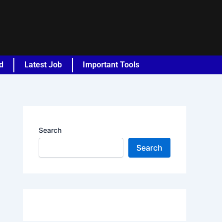
d
Latest Job
Important Tools
Search
Search