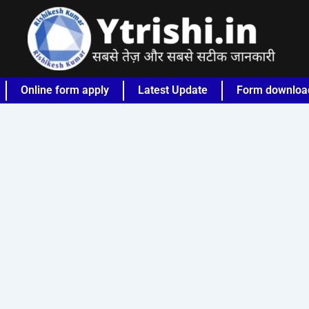
Online form apply
Latest Update
Form downloa