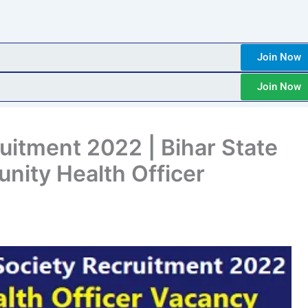
Join Now
Join Now
itment 2022 | Bihar State
nity Health Officer