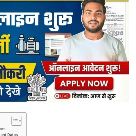
iews
tant Dates