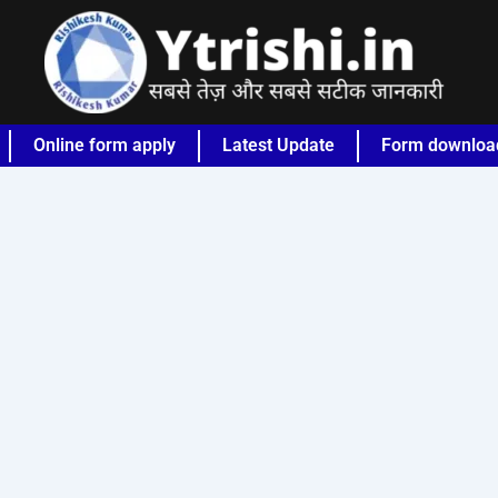
Online form apply
Latest Update
Form downloa