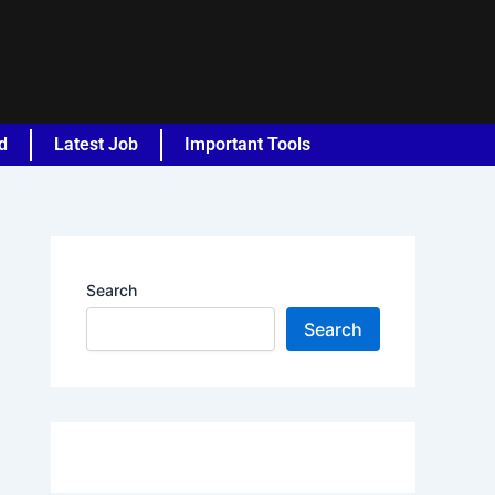
d
Latest Job
Important Tools
Search
Search