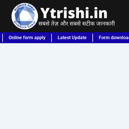
Online form apply
Latest Update
Form downloa