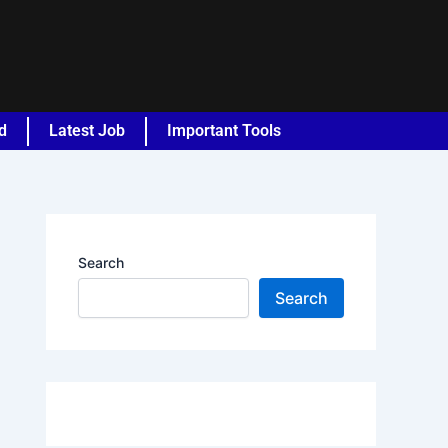
d
Latest Job
Important Tools
Search
Search