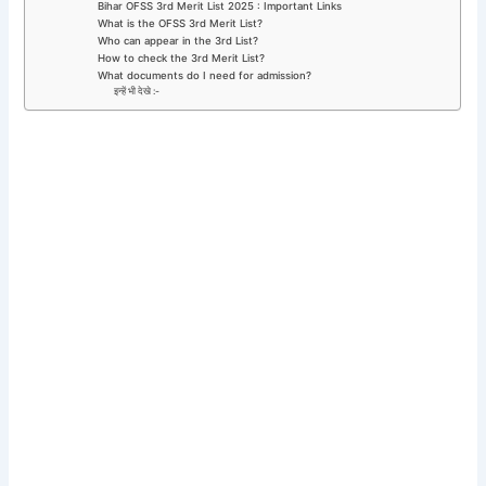
Bihar OFSS 3rd Merit List 2025 : Important Links
What is the OFSS 3rd Merit List?
Who can appear in the 3rd List?
How to check the 3rd Merit List?
What documents do I need for admission?
इन्हें भी देखे :-