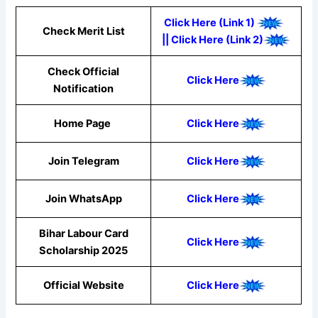
Click Here (Link 1)
Check Merit List
||
Click Here (Link 2)
Check Official
Click Here
Notification
Home Page
Click Here
Join Telegram
Click Here
Join WhatsApp
C
lick Here
Bihar Labour Card
Click Here
Scholarship 2025
Official Website
Click Here