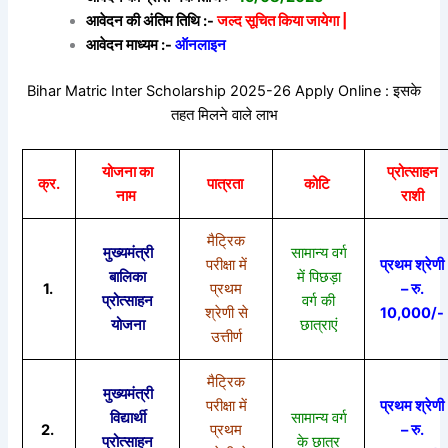
आवेदन की अंतिम तिथि :-
जल्द सूचित किया जायेगा |
आवेदन माध्यम :-
ऑनलाइन
Bihar Matric Inter Scholarship 2025-26 Apply Online : इसके
तहत मिलने वाले लाभ
योजना का
प्रोत्साहन
क्र.
पात्रता
कोटि
नाम
राशी
मैट्रिक
मुख्यमंत्री
सामान्य वर्ग
परीक्षा में
प्रथम श्रेणी
बालिका
में पिछड़ा
1.
प्रथम
– रु.
प्रोत्साहन
वर्ग की
श्रेणी से
10,000/-
योजना
छात्राएं
उत्तीर्ण
मैट्रिक
मुख्यमंत्री
परीक्षा में
प्रथम श्रेणी
विद्यार्थी
सामान्य वर्ग
2.
प्रथम
– रु.
प्रोत्साहन
के छात्र