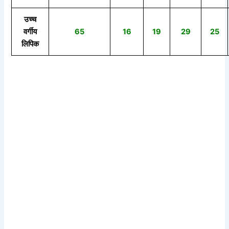
उच्च
वर्गीय
65
16
19
29
25
लिपिक