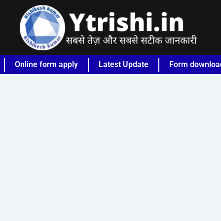
Online form apply
Latest Update
Form downloa