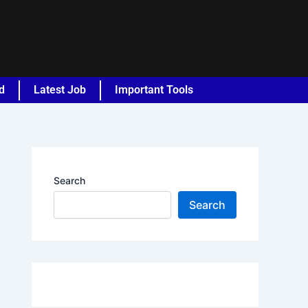
d
Latest Job
Important Tools
Search
Search