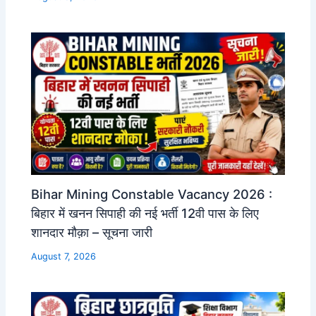
Bihar Mining Constable Vacancy 2026 :
बिहार में खनन सिपाही की नई भर्ती 12वी पास के लिए
शानदार मौक़ा – सूचना जारी
August 7, 2026