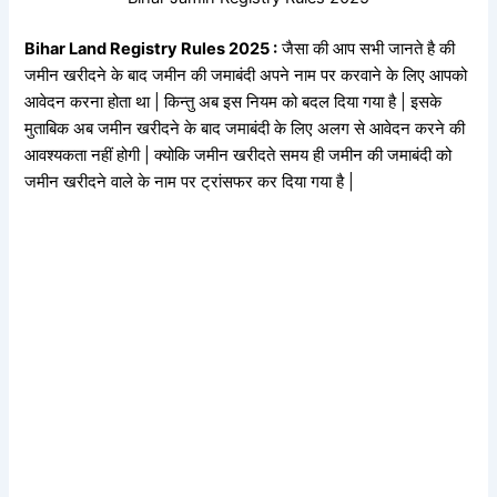
Bihar Land Registry Rules 2025 :
जैसा की आप सभी जानते है की
जमीन खरीदने के बाद जमीन की जमाबंदी अपने नाम पर करवाने के लिए आपको
आवेदन करना होता था | किन्तु अब इस नियम को बदल दिया गया है | इसके
मुताबिक अब जमीन खरीदने के बाद जमाबंदी के लिए अलग से आवेदन करने की
आवश्यकता नहीं होगी | क्योकि जमीन खरीदते समय ही जमीन की जमाबंदी को
जमीन खरीदने वाले के नाम पर ट्रांसफर कर दिया गया है |