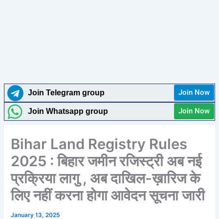
Join Now
Join Telegram group
Join Now
Join Whatsapp group
Bihar Land Registry Rules
2025 : बिहार जमीन रजिस्ट्री अब नई
प्रक्रिया लागु , अब दाखिल-ख़ारिज के
लिए नहीं करना होगा आवेदन सूचना जारी
January 13, 2025