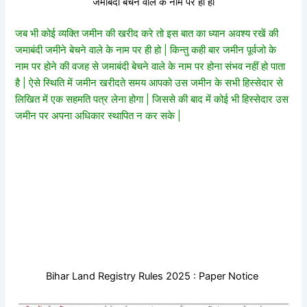
जमाबंदी बेचने वाले के नाम पर ही हो
जब भी कोई व्यक्ति जमीन की खरीद करे तो इस बात का ध्यान अवश्य रखें की
जमाबंदी जमीने बेचने वाले के नाम पर ही हो | किन्तु कही बार जमीन पूर्वजो के
नाम पर होने की वजह से जमाबंदी बेचने वाले के नाम पर होना संभव नहीं हो पाता
है | ऐसे स्थिति में जमीन खरीदते समय आपको उस जमीन के सभी हिस्सेदार से
लिखित में एक सहमति पत्र लेना होगा | जिससे की बाद में कोई भी हिस्सेदार उस
जमीन पर अपना अधिकार स्थापित न कर सके |
Bihar Land Registry Rules 2025 : Paper Notice