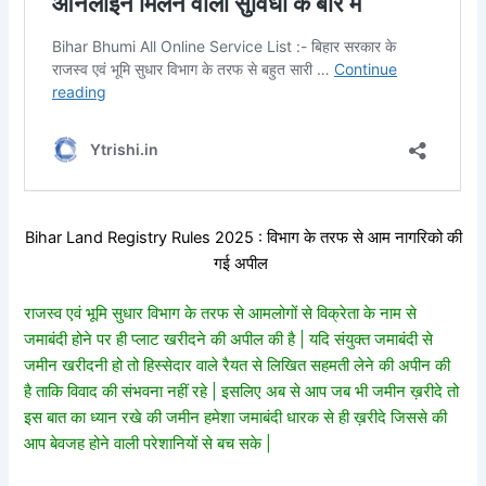
Bihar Land Registry Rules 2025 : विभाग के तरफ से आम नागरिको की
गई अपील
राजस्व एवं भूमि सुधार विभाग के तरफ से आमलोगों से विक्रेता के नाम से
जमाबंदी होने पर ही प्लाट खरीदने की अपील की है | यदि संयुक्त जमाबंदी से
जमीन खरीदनी हो तो हिस्सेदार वाले रैयत से लिखित सहमती लेने की अपीन की
है ताकि विवाद की संभवना नहीं रहे |
इसलिए अब से आप जब भी जमीन ख़रीदे तो
इस बात का ध्यान रखे की जमीन हमेशा जमाबंदी धारक से ही ख़रीदे जिससे की
आप बेवजह होने वाली परेशानियों से बच सके |