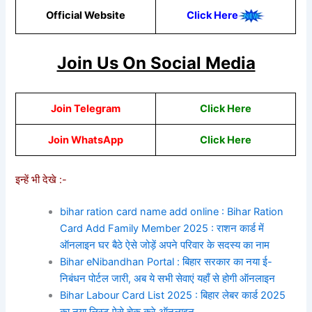
Official Website
Click Here
Join Us On Social Media
Join Telegram
Click Here
Join WhatsApp
Click
Here
इन्हें भी देखे :-
bihar ration card name add online : Bihar Ration
Card Add Family Member 2025 : राशन कार्ड में
ऑनलाइन घर बैठे ऐसे जोड़ें अपने परिवार के सदस्य का नाम
Bihar eNibandhan Portal : बिहार सरकार का नया ई-
निबंधन पोर्टल जारी, अब ये सभी सेवाएं यहाँ से होगी ऑनलाइन
Bihar Labour Card List 2025 : बिहार लेबर कार्ड 2025