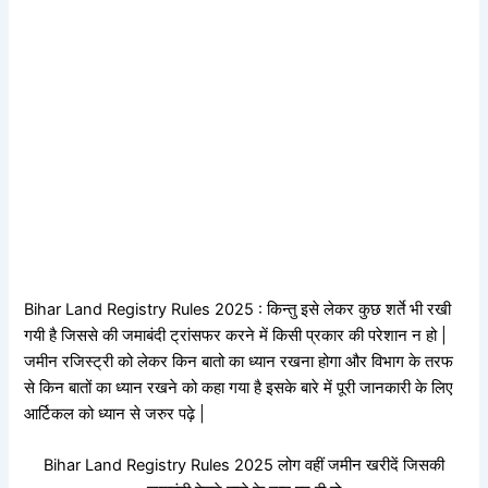
Bihar Land Registry Rules 2025 : किन्तु इसे लेकर कुछ शर्ते भी रखी
गयी है जिससे की जमाबंदी ट्रांसफर करने में किसी प्रकार की परेशान न हो |
जमीन रजिस्ट्री को लेकर किन बातो का ध्यान रखना होगा और विभाग के तरफ
से किन बातों का ध्यान रखने को कहा गया है इसके बारे में पूरी जानकारी के लिए
आर्टिकल को ध्यान से जरुर पढ़े |
Bihar Land Registry Rules 2025 लोग वहीं जमीन खरीदें जिसकी