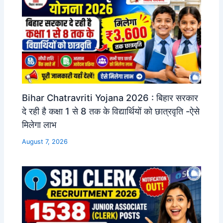
Bihar Chatravriti Yojana 2026 : बिहार सरकार
दे रही है कक्षा 1 से 8 तक के विद्यार्थियों को छात्रवृति -ऐसे
मिलेगा लाभ
August 7, 2026