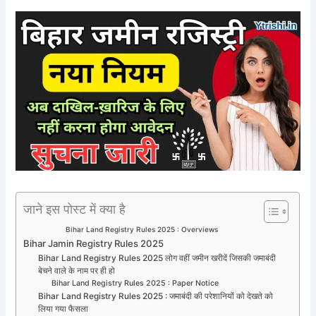
जाने इस पोस्ट में क्या है
Bihar Land Registry Rules 2025 : Overviews
Bihar Jamin Registry Rules 2025
Bihar Land Registry Rules 2025 लोग वहीं जमीन खरीदें जिसकी जमाबंदी
बेचने वाले के नाम पर ही हो
Bihar Land Registry Rules 2025 : Paper Notice
Bihar Land Registry Rules 2025 : जमाबंदी की परेशानियों को देखते को
लिया गया फैसला