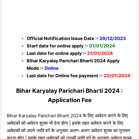
Official Notification Issue Date :-
29/12/2023
Start date for online apply :-
01/01/2024
Last date for online apply :-
21/01/2024
Bihar Karyalay Parichari Bharti 2024 Apply
Mode :-
Online
Last date for Online fee payment :-
23/01/2024
Bihar Karyalay Parichari Bharti 2024 :
Application Fee
Bihar Karyalay Parichari Bharti 2024 के लिए आवेदन करने के लिए
आवेदकों को आवेदन शुल्क भी देना होगा | इसके तहत आवेदन करने के लिए
आवेदकों को अपने जाति वर्ग के अनुसार अलग-अलग आवेदन शुल्क का भुगतान
करना होगा | इसके तहत आवेदकों को उनकी जाति वर्ग के अनुसार आवेदन शुल्क