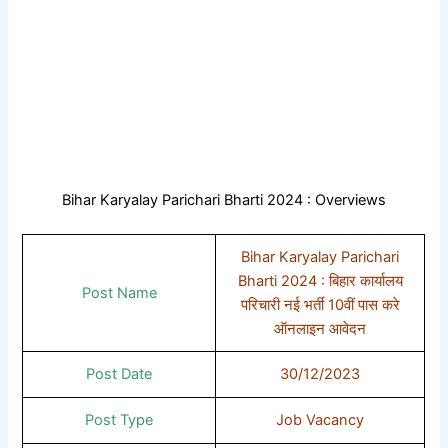
Bihar Karyalay Parichari Bharti 2024 : Overviews
Bihar Karyalay Parichari
Bharti 2024 : बिहार कार्यालय
Post Name
परिचारी नई भर्ती 10वीं पास करे
ऑनलाइन आवेदन
Post Date
30/12/2023
Post Type
Job Vacancy