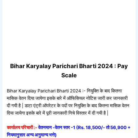
Bihar Karyalay Parichari Bharti 2024 : Pay
Scale
Bihar Karyalay Parichari Bharti 2024 :- नियुक्ति के बाद कितना
मासिक वेतन दिया जायेगा इसके बारे में ऑफिसियल नोटिस जारी कर जानकारी
दी गयी है | डाटा एंट्री ऑपरेटर के पदों पर नियुक्ति के बाद कितना मासिक वेतन
दिया जायेगा इसके बारे में पूरी जानकारी निचे विस्तार में दी गयी है |
कार्यालय परिचारी :-
वेतनमान -वेतन स्तर -1 (Rs. 18,500/- तो 56,900 +
नियमानुसार अन्य अनुमान्य भत्ते)