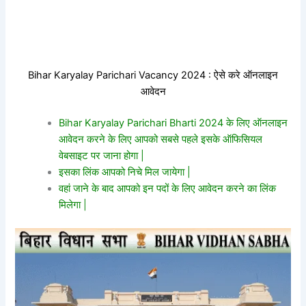
Bihar Karyalay Parichari Vacancy 2024 : ऐसे करे ऑनलाइन
आवेदन
Bihar Karyalay Parichari Bharti 2024 के लिए ऑनलाइन
आवेदन करने के लिए आपको सबसे पहले इसके ऑफिसियल
वेबसाइट पर जाना होगा |
इसका लिंक आपको निचे मिल जायेगा |
वहां जाने के बाद आपको इन पदों के लिए आवेदन करने का लिंक
मिलेगा |