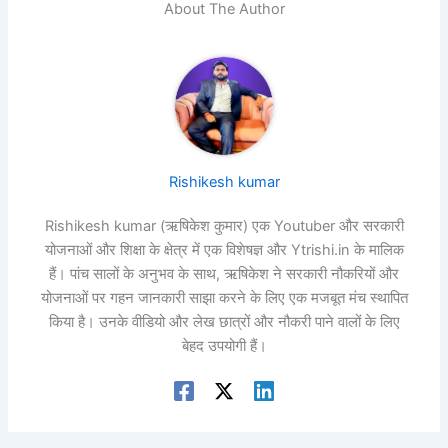
About The Author
Rishikesh kumar
Rishikesh kumar (ऋषिकेश कुमार) एक Youtuber और सरकारी
योजनाओं और शिक्षा के क्षेत्र में एक विशेषज्ञ और Ytrishi.in के मालिक
हैं। पांच सालों के अनुभव के साथ, ऋषिकेश ने सरकारी नौकरियों और
योजनाओं पर गहन जानकारी साझा करने के लिए एक मजबूत मंच स्थापित
किया है। उनके वीडियो और लेख छात्रों और नौकरी पाने वालों के लिए
बेहद उपयोगी हैं।