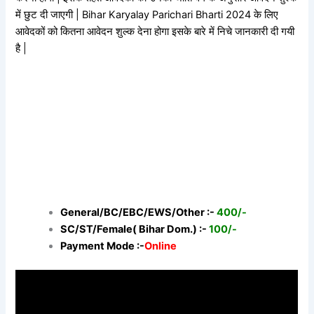
में छुट दी जाएगी | Bihar Karyalay Parichari Bharti 2024 के लिए
आवेदकों को कितना आवेदन शुल्क देना होगा इसके बारे में निचे जानकारी दी गयी
है |
General/BC/EBC/EWS/Other :-
400/-
SC/ST/Female( Bihar Dom.) :-
100/-
Payment Mode :-
Online