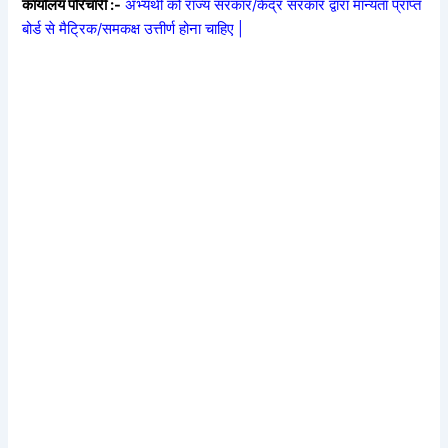
कार्यालय परिचारी :-
अभ्यर्थी को राज्य सरकार/केंद्र सरकार द्वारा मान्यता प्राप्त
बोर्ड से मैट्रिक/समकक्ष उत्तीर्ण होना चाहिए |