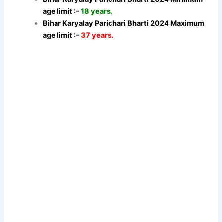
age limit :-
18 years.
Bihar Karyalay Parichari Bharti 2024 Maximum
age limit :-
37 years.