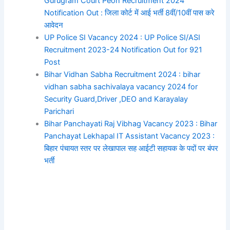
Gurugram Court Peon Recruitment 2024
Notification Out : जिला कोर्ट में आई भर्ती 8वीं/10वीं पास करे
आवेदन
UP Police SI Vacancy 2024 : UP Police SI/ASI
Recruitment 2023-24 Notification Out for 921
Post
Bihar Vidhan Sabha Recruitment 2024 : bihar
vidhan sabha sachivalaya vacancy 2024 for
Security Guard,Driver ,DEO and Karayalay
Parichari
Bihar Panchayati Raj Vibhag Vacancy 2023 : Bihar
Panchayat Lekhapal IT Assistant Vacancy 2023 :
बिहार पंचायत स्तर पर लेखापाल सह आईटी सहायक के पदों पर बंपर
भर्ती