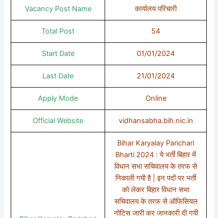
Vacancy Post Name
कार्यालय परिचारी
Total Post
54
Start Date
01/01/2024
Last Date
21/01/2024
Apply Mode
Online
Official Website
vidhansabha.bih.nic.in
Bihar Karyalay Parichari
Bharti 2024 : ये भर्ती बिहार में
विधान सभा सचिवालय के तरफ से
निकाली गयी है | इन पदों पर भर्ती
को लेकर बिहार विधान सभा
सचिवालय के तरफ से ऑफिसियल
नोटिस जारी कर जानकारी दी गयी