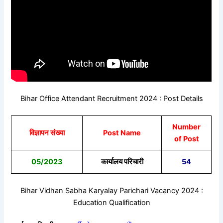
Bihar Office Attendant Recruitment 2024 : Post Details
Number
विज्ञापन संख्या
Post Name
of Post
05/2023
कार्यालय परिचारी
54
Bihar Vidhan Sabha Karyalay Parichari Vacancy 2024 :
Education Qualification