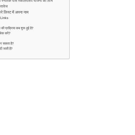
ा स्नातक पास स्कॉलरशिप योजना का लाभ
तावेज
िस्ट में अपना नाम
 Links
 प्रक्रिया कब शुरू हुई है?
ेक करें?
र सकता है?
 जाती है?