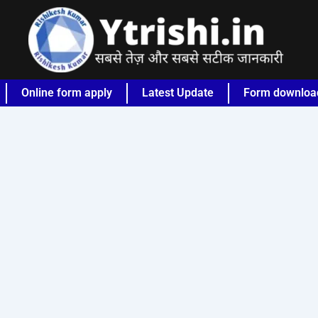
Online form apply
Latest Update
Form downloa