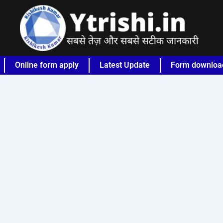
Online form apply
Latest Update
Form downloa