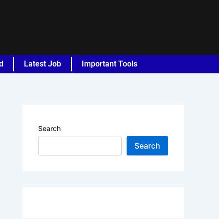
d
Latest Job
Important Tools
Search
Search