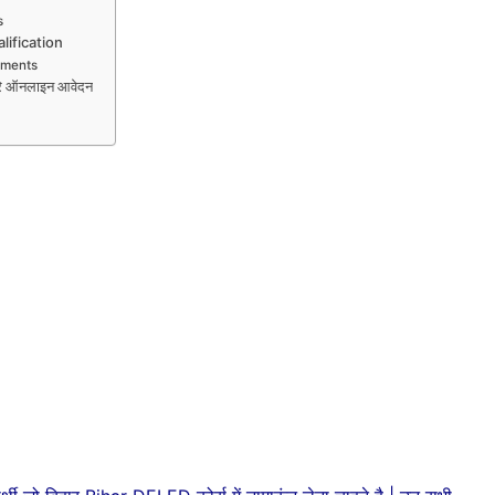
s
ification
uments
े ऑनलाइन आवेदन