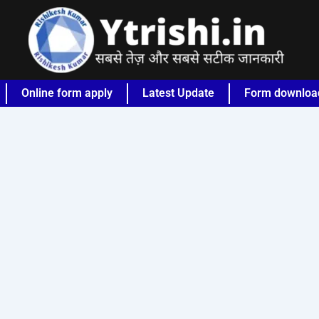
Online form apply
Latest Update
Form downloa