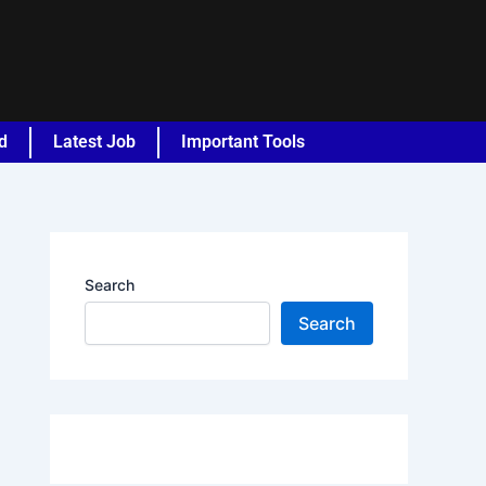
d
Latest Job
Important Tools
Search
Search