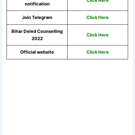
Click Here
notification
Join Telegram
Click Here
Bihar Deled Counselling
Click Here
2022
Official website
Click Here