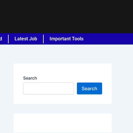
d
Latest Job
Important Tools
Search
Search