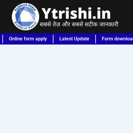
Online form apply
Latest Update
Form downloa