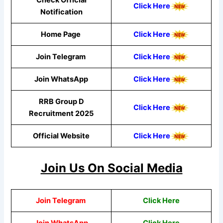
Click Here
Notification
Home Page
Click Here
Join Telegram
Click Here
Join WhatsApp
Click Here
RRB Group D
Click Here
Recruitment 2025
Official Website
Click Here
Join Us On Social Media
Join Telegram
Click Here
Join WhatsApp
Click Here