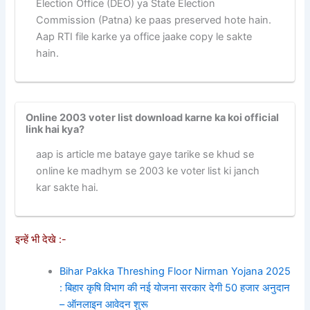
Election Office (DEO) ya State Election
Commission (Patna) ke paas preserved hote hain.
Aap RTI file karke ya office jaake copy le sakte
hain.
Online 2003 voter list download karne ka koi official
link hai kya?
aap is article me bataye gaye tarike se khud se
online ke madhym se 2003 ke voter list ki janch
kar sakte hai.
इन्हें भी देखे :-
Bihar Pakka Threshing Floor Nirman Yojana 2025
: बिहार कृषि विभाग की नई योजना सरकार देगी 50 हजार अनुदान
– ऑनलाइन आवेदन शुरू