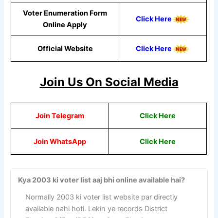
Voter Enumeration Form
Click Here
Online Apply
Official Website
Click Here
Join Us On Social Media
Join Telegram
Click Here
Join WhatsApp
Click
Here
Kya 2003 ki voter list aaj bhi online available hai?
Normally 2003 ki voter list website par directly
available nahi hoti. Lekin ye records District