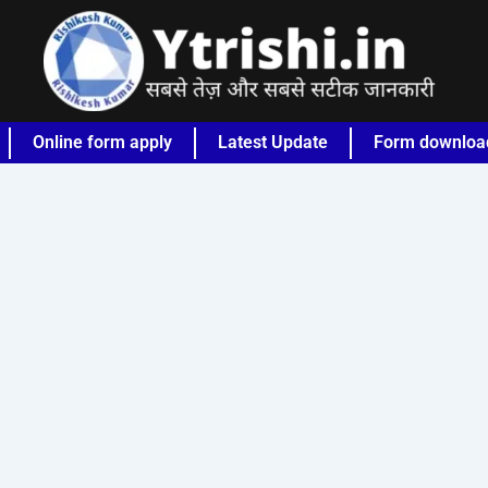
Online form apply
Latest Update
Form downloa