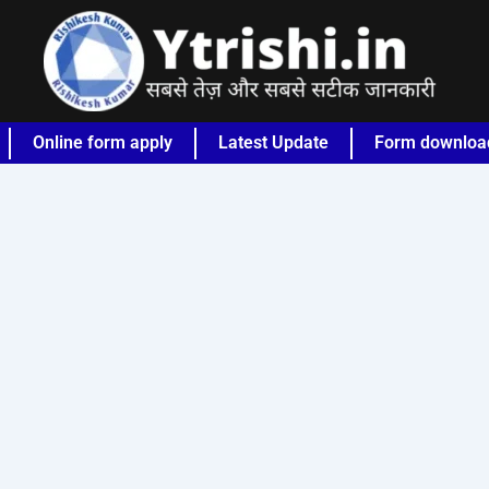
Online form apply
Latest Update
Form downloa