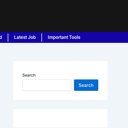
d
Latest Job
Important Tools
Search
Search