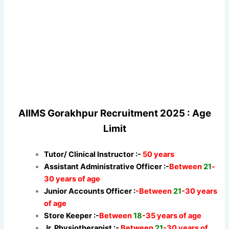
AIIMS Gorakhpur Recruitment 2025 : Age
Limit
Tutor/ Clinical Instructor :-
50 years
Assistant Administrative Officer :-
Between
21
-
30 years of age
Junior Accounts Officer :
-Between
21
-30 years
of age
Store Keeper :-
Between
18
-35 years of age
Jr. Physiotherapist :-
Between
21
-30 years of