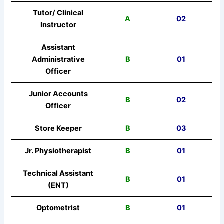
Tutor/ Clinical
A
02
Instructor
Assistant
Administrative
B
01
Officer
Junior Accounts
B
02
Officer
Store Keeper
B
03
Jr. Physiotherapist
B
01
Technical Assistant
B
01
(ENT)
Optometrist
B
01