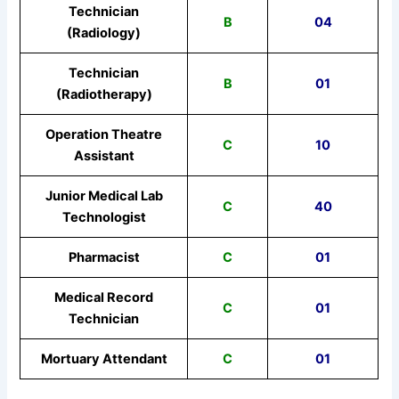
Technician
B
04
(Radiology)
Technician
B
01
(Radiotherapy)
Operation Theatre
C
10
Assistant
Junior Medical Lab
C
40
Technologist
Pharmacist
C
01
Medical Record
C
01
Technician
Mortuary Attendant
C
01