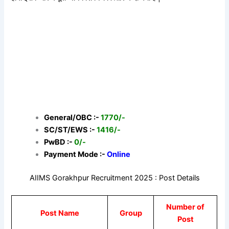
General/OBC :-
1770/-
SC/ST/EWS :-
1416/-
PwBD :-
0/-
Payment Mode :-
Online
AIIMS Gorakhpur Recruitment 2025 : Post Details
Number of
Post Name
Group
Post