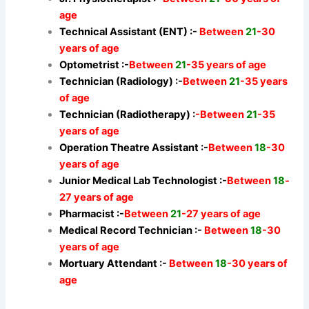
age
Technical Assistant (ENT) :-
Between
21
-30
years of age
Optometrist :-
Between
21
-35 years of age
Technician (Radiology) :-
Between
21
-35 years
of age
Technician (Radiotherapy) :
-Between
21
-35
years of age
Operation Theatre Assistant :-
Between
18
-30
years of age
Junior Medical Lab Technologist :-
Between
18
-
27 years of age
Pharmacist :-
Between
21
-27 years of age
Medical Record Technician :-
Between
18
-30
years of age
Mortuary Attendant :-
Between
18
-30 years of
age