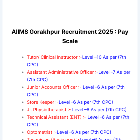
AIIMS Gorakhpur Recruitment 2025 : Pay
Scale
Tutor/ Clinical Instructor :-
Level –10 As per (7th
CPC)
Assistant Administrative Officer :
-Level –7 As per
(7th CPC)
Junior Accounts Officer :-
Level –6 As per (7th
CPC)
Store Keeper :-
Level –6 As per (7th CPC)
Jr. Physiotherapist :-
Level –6 As per (7th CPC)
Technical Assistant (ENT) :-
Level –6 As per (7th
CPC)
Optometrist :-
Level –6 As per (7th CPC)
Technician (Radiology) :-
Level –6 As per (7th